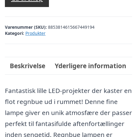
var:
er:
kr. 99,00.
kr. 79,00.
Varenummer (SKU):
8853814615667449194
Kategori:
Produkter
Beskrivelse
Yderligere information
Fantastisk lille LED-projekter der kaster en
flot regnbue ud i rummet! Denne fine
lampe giver en unik atmosfære der passer
perfekt til fantasifulde aftenfortællinger
inden sengetid. Regnbue lampen er