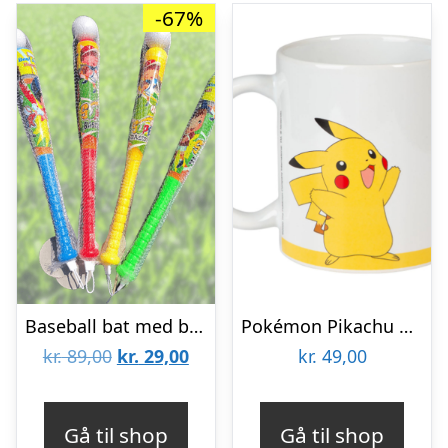
-67%
Baseball bat med bold til børn – Rød
Pokémon Pikachu krus
Den
Den
kr.
89,00
kr.
29,00
kr.
49,00
oprindelige
aktuelle
pris
pris
Gå til shop
Gå til shop