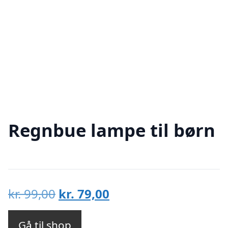
Regnbue lampe til børn
Den
Den
kr.
99,00
kr.
79,00
oprindelige
aktuelle
pris
pris
Gå til shop